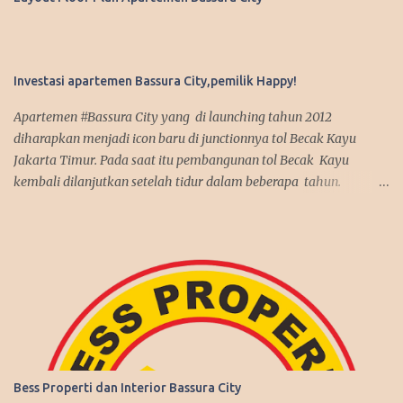
Investasi apartemen Bassura City,pemilik Happy!
Apartemen #Bassura City yang di launching tahun 2012
diharapkan menjadi icon baru di junctionnya tol Becak Kayu
Jakarta Timur. Pada saat itu pembangunan tol Becak Kayu
kembali dilanjutkan setelah tidur dalam beberapa tahun.
Dengan mengusung mix use konsep, apartemen Bassura City
menjadi incaran pembeli baik untuk investasi maupun untuk
dipakai sendiri. Antusias pembeli pun membludak tinggi alhasil
penjualan apartemen Bassura City nyaris terjual habis dalam
jangka waktu 2 tahun, suatu rekor yang fantastis seperti
penjualan apartemen Kalibata City yang sebelumnya juga
dibangun oleh Synthesis Development join APG. Kenyataan itu
benar-benar terjadi, investasi di Bassura City melebihi ekspektasi
pembeli. Harga jual di second market memberikan capital gain
Bess Properti dan Interior Bassura City
yang menguntungkan. Disamping itu, tingkat hunian juga cukup