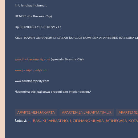
Info lengkap hubungi :
HENDRI (Ex.Bassura City)
Hp.081283921717-0818721717
KIOS TOWER GERANIUM LT.DASAR NO.CL08 KOMPLEK APARTEMEN BASSURA C
www.the-bassuracity.com
(spesialis Bassura City)
www.pasaproperty.com
www.calistaproperty.com
*Menerima titip jual-sewa properti dan interior design.*
APARTEMEN JAKARTA
APARTEMEN JAKARTA TIMUR
APARTEME
Lokasi:
JL. BASUKI RAHMAT NO.1, CIPINANG MUARA, JATINEGARA, KOT