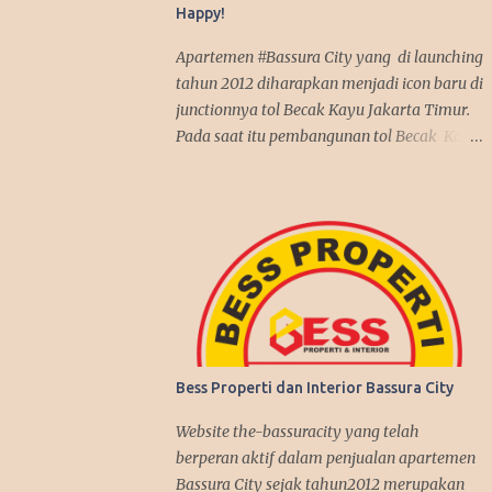
Happy!
Apartemen #Bassura City yang di launching
tahun 2012 diharapkan menjadi icon baru di
junctionnya tol Becak Kayu Jakarta Timur.
Pada saat itu pembangunan tol Becak Kayu
kembali dilanjutkan setelah tidur dalam
beberapa tahun. Dengan mengusung mix
use konsep, apartemen Bassura City
menjadi incaran pembeli baik untuk
investasi maupun untuk dipakai sendiri.
Antusias pembeli pun membludak tinggi
alhasil penjualan apartemen Bassura City
nyaris terjual habis dalam jangka waktu 2
tahun, suatu rekor yang fantastis seperti
Bess Properti dan Interior Bassura City
penjualan apartemen Kalibata City yang
sebelumnya juga dibangun oleh Synthesis
Website the-bassuracity yang telah
Development join APG. Kenyataan itu
berperan aktif dalam penjualan apartemen
benar-benar terjadi, investasi di Bassura
Bassura City sejak tahun2012 merupakan