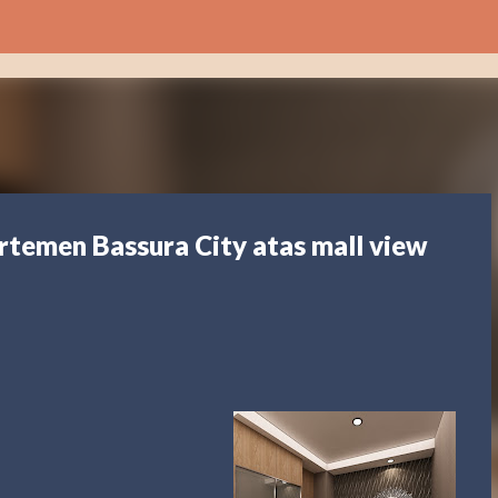
Langsung ke konten utama
rtemen Bassura City atas mall view