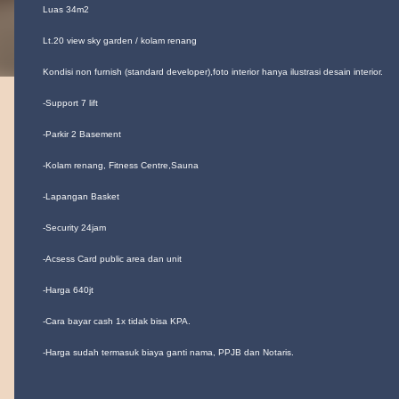
Luas 34m2
Lt.20 view sky garden / kolam renang
Kondisi non furnish
(standard developer),foto interior hanya ilustrasi desain interior.
-Support 7 lift
-Parkir 2 Basement
-Kolam renang, Fitness Centre,Sauna
-Lapangan Basket
-Security 24jam
-Acsess Card public area dan unit
-Harga 640jt
-Cara bayar cash 1x tidak bisa KPA.
-Harga sudah termasuk biaya ganti nama, PPJB dan Notaris.