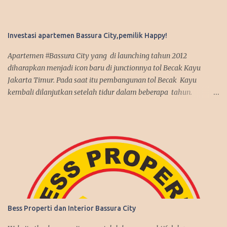
Investasi apartemen Bassura City,pemilik Happy!
Apartemen #Bassura City yang di launching tahun 2012
diharapkan menjadi icon baru di junctionnya tol Becak Kayu
Jakarta Timur. Pada saat itu pembangunan tol Becak Kayu
kembali dilanjutkan setelah tidur dalam beberapa tahun.
Dengan mengusung mix use konsep, apartemen Bassura City
menjadi incaran pembeli baik untuk investasi maupun untuk
dipakai sendiri. Antusias pembeli pun membludak tinggi alhasil
penjualan apartemen Bassura City nyaris terjual habis dalam
jangka waktu 2 tahun, suatu rekor yang fantastis seperti
penjualan apartemen Kalibata City yang sebelumnya juga
dibangun oleh Synthesis Development join APG. Kenyataan itu
benar-benar terjadi, investasi di Bassura City melebihi ekspektasi
pembeli. Harga jual di second market memberikan capital gain
Bess Properti dan Interior Bassura City
yang menguntungkan. Disamping itu, tingkat hunian juga cukup
tinggi dengan rate sewa yang bersaing. Secara umum, investasi di