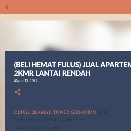
(BELI HEMAT FULUS) JUAL APART
2KMR LANTAI RENDAH
Maret 10, 2015
DIJUAL 2KAMAR TOWER GERANIUM
SBB:
View Utara, hadap Taman, Jalan Internal
Luas 34,37sqm 2 Kamar