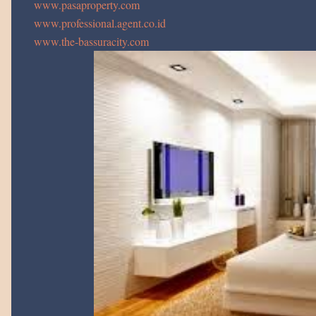
www.pasaproperty.com
www.professional.agent.co.id
www.the-bassuracity.com