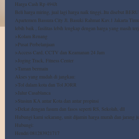
Harga Cash Rp 494Jt
Beli harga miring, jual lagi harga naik tinggi..Itu disebut B
Apartemen Bassura City Jl. Basuki Rahmat Kav.1 Jakarta Timur
lebih baik , fasilitas lebih lengkap dengan harga yang masih ter
>Kolam Renang
>Pusat Perbelanjaan
>Access Card, CCTV dan Keamanan 24 Jam
>Joging Track, Fitness Center
>Taman bermain
Akses yang mudah di jangkau:
>Tol dalam kota dan Tol JORR
>Jalur Casablanca
>Stasiun KA antar Kota dan antar propinsi
>Dekat dengan fasum dan fasos seperti RS, Sekolah, dll
Hubungi kami sekarang, unit dijamin harga murah dan jarang ju
Hubungi:
Hendri 081283921717