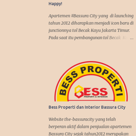
Happy!
Apartemen #Bassura City yang di launching
tahun 2012 diharapkan menjadi icon baru di
junctionnya tol Becak Kayu Jakarta Timur.
Pada saat itu pembangunan tol Becak Kayu
kembali dilanjutkan setelah tidur dalam
beberapa tahun. Dengan mengusung mix
use konsep, apartemen Bassura City
menjadi incaran pembeli baik untuk
investasi maupun untuk dipakai sendiri.
Antusias pembeli pun membludak tinggi
alhasil penjualan apartemen Bassura City
nyaris terjual habis dalam jangka waktu 2
tahun, suatu rekor yang fantastis seperti
Bess Properti dan Interior Bassura City
penjualan apartemen Kalibata City yang
sebelumnya juga dibangun oleh Synthesis
Website the-bassuracity yang telah
Development join APG. Kenyataan itu
berperan aktif dalam penjualan apartemen
benar-benar terjadi, investasi di Bassura
Bassura City sejak tahun2012 merupakan