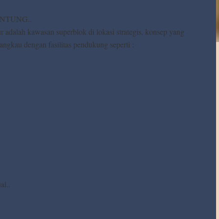
ERUNTUNG..
 adalah kawasan superblok di lokasi strategis, konsep yang
jangkau dengan fasilitas pendukung seperti :
al..