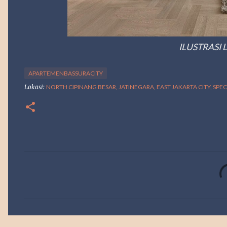
ILUSTRASI
APARTEMENBASSURACITY
Lokasi:
NORTH CIPINANG BESAR, JATINEGARA, EAST JAKARTA CITY, SPE
K
o
m
e
n