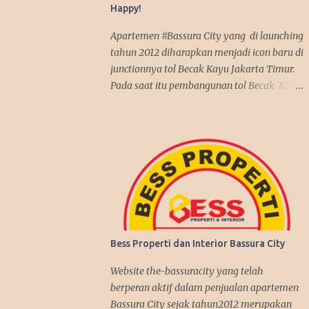
Happy!
Apartemen #Bassura City yang di launching
tahun 2012 diharapkan menjadi icon baru di
junctionnya tol Becak Kayu Jakarta Timur.
Pada saat itu pembangunan tol Becak Kayu
kembali dilanjutkan setelah tidur dalam
beberapa tahun. Dengan mengusung mix
use konsep, apartemen Bassura City
menjadi incaran pembeli baik untuk
investasi maupun untuk dipakai sendiri.
Antusias pembeli pun membludak tinggi
alhasil penjualan apartemen Bassura City
nyaris terjual habis dalam jangka waktu 2
tahun, suatu rekor yang fantastis seperti
Bess Properti dan Interior Bassura City
penjualan apartemen Kalibata City yang
sebelumnya juga dibangun oleh Synthesis
Website the-bassuracity yang telah
Development join APG. Kenyataan itu
berperan aktif dalam penjualan apartemen
benar-benar terjadi, investasi di Bassura
Bassura City sejak tahun2012 merupakan