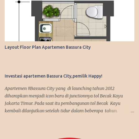
Layout Floor Plan Apartemen Bassura City
Investasi apartemen Bassura City,pemilik Happy!
Apartemen #Bassura City yang di launching tahun 2012
diharapkan menjadi icon baru di junctionnya tol Becak Kayu
Jakarta Timur. Pada saat itu pembangunan tol Becak Kayu
kembali dilanjutkan setelah tidur dalam beberapa tahun.
Dengan mengusung mix use konsep, apartemen Bassura City
menjadi incaran pembeli baik untuk investasi maupun untuk
dipakai sendiri. Antusias pembeli pun membludak tinggi alhasil