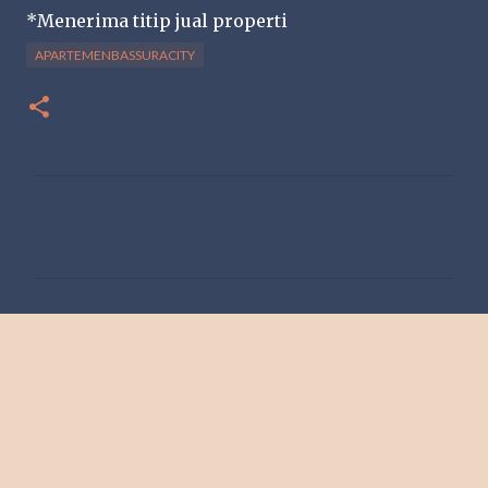
*Menerima titip jual properti
APARTEMENBASSURACITY
K
o
m
e
n
t
a
r