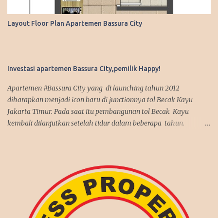
Layout Floor Plan Apartemen Bassura City
Investasi apartemen Bassura City,pemilik Happy!
Apartemen #Bassura City yang di launching tahun 2012
diharapkan menjadi icon baru di junctionnya tol Becak Kayu
Jakarta Timur. Pada saat itu pembangunan tol Becak Kayu
kembali dilanjutkan setelah tidur dalam beberapa tahun.
Dengan mengusung mix use konsep, apartemen Bassura City
menjadi incaran pembeli baik untuk investasi maupun untuk
dipakai sendiri. Antusias pembeli pun membludak tinggi alhasil
penjualan apartemen Bassura City nyaris terjual habis dalam
jangka waktu 2 tahun, suatu rekor yang fantastis seperti
penjualan apartemen Kalibata City yang sebelumnya juga
dibangun oleh Synthesis Development join APG. Kenyataan itu
benar-benar terjadi, investasi di Bassura City melebihi ekspektasi