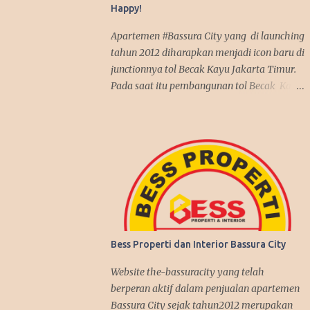
Happy!
Apartemen #Bassura City yang di launching
tahun 2012 diharapkan menjadi icon baru di
junctionnya tol Becak Kayu Jakarta Timur.
Pada saat itu pembangunan tol Becak Kayu
kembali dilanjutkan setelah tidur dalam
beberapa tahun. Dengan mengusung mix
use konsep, apartemen Bassura City
menjadi incaran pembeli baik untuk
investasi maupun untuk dipakai sendiri.
Antusias pembeli pun membludak tinggi
alhasil penjualan apartemen Bassura City
nyaris terjual habis dalam jangka waktu 2
tahun, suatu rekor yang fantastis seperti
Bess Properti dan Interior Bassura City
penjualan apartemen Kalibata City yang
sebelumnya juga dibangun oleh Synthesis
Website the-bassuracity yang telah
Development join APG. Kenyataan itu
berperan aktif dalam penjualan apartemen
benar-benar terjadi, investasi di Bassura
Bassura City sejak tahun2012 merupakan