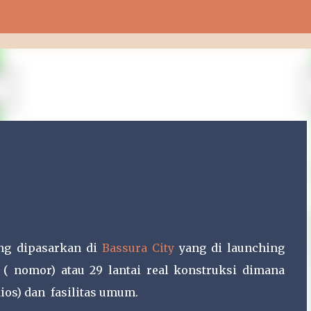
Langsung ke konten utama
ng dipasarkan di
Bassura City
yang di launching
i ( nomor) atau 29 lantai real konstruksi dimana
ios) dan fasilitas umum.