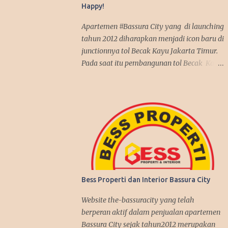
Happy!
Apartemen #Bassura City yang di launching
tahun 2012 diharapkan menjadi icon baru di
junctionnya tol Becak Kayu Jakarta Timur.
Pada saat itu pembangunan tol Becak Kayu
kembali dilanjutkan setelah tidur dalam
beberapa tahun. Dengan mengusung mix
use konsep, apartemen Bassura City
menjadi incaran pembeli baik untuk
investasi maupun untuk dipakai sendiri.
Antusias pembeli pun membludak tinggi
alhasil penjualan apartemen Bassura City
nyaris terjual habis dalam jangka waktu 2
tahun, suatu rekor yang fantastis seperti
Bess Properti dan Interior Bassura City
penjualan apartemen Kalibata City yang
sebelumnya juga dibangun oleh Synthesis
Website the-bassuracity yang telah
Development join APG. Kenyataan itu
berperan aktif dalam penjualan apartemen
benar-benar terjadi, investasi di Bassura
Bassura City sejak tahun2012 merupakan