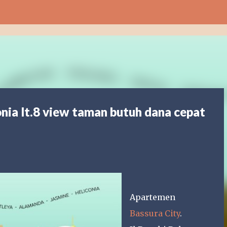
Langsung ke konten utama
onia lt.8 view taman butuh dana cepat
Apartemen
Bassura City
.