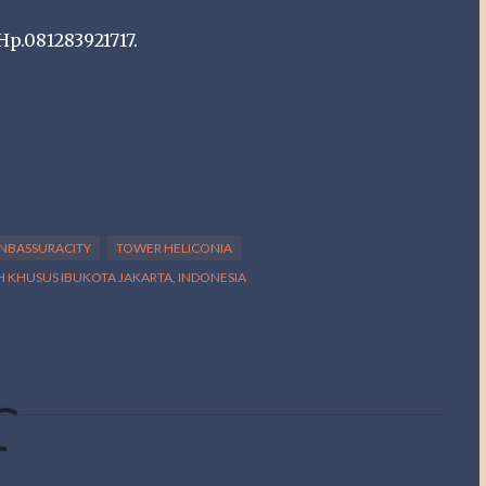
Hp.081283921717.
NBASSURACITY
TOWER HELICONIA
AH KHUSUS IBUKOTA JAKARTA, INDONESIA