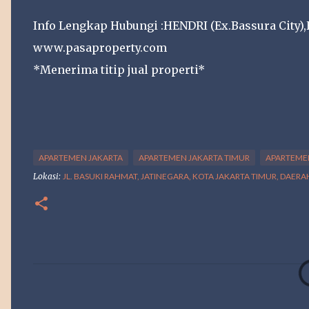
Info Lengkap Hubungi :HENDRI (Ex.Bassura City),
www.pasaproperty.com
*Menerima titip jual properti*
APARTEMEN JAKARTA
APARTEMEN JAKARTA TIMUR
APARTEME
Lokasi:
JL. BASUKI RAHMAT, JATINEGARA, KOTA JAKARTA TIMUR, DAER
K
o