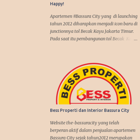
Happy!
Apartemen #Bassura City yang di launching
tahun 2012 diharapkan menjadi icon baru di
junctionnya tol Becak Kayu Jakarta Timur.
Pada saat itu pembangunan tol Becak Kayu
kembali dilanjutkan setelah tidur dalam
beberapa tahun. Dengan mengusung mix
use konsep, apartemen Bassura City
menjadi incaran pembeli baik untuk
investasi maupun untuk dipakai sendiri.
Antusias pembeli pun membludak tinggi
alhasil penjualan apartemen Bassura City
nyaris terjual habis dalam jangka waktu 2
tahun, suatu rekor yang fantastis seperti
Bess Properti dan Interior Bassura City
penjualan apartemen Kalibata City yang
sebelumnya juga dibangun oleh Synthesis
Website the-bassuracity yang telah
Development join APG. Kenyataan itu
berperan aktif dalam penjualan apartemen
benar-benar terjadi, investasi di Bassura
Bassura City sejak tahun2012 merupakan