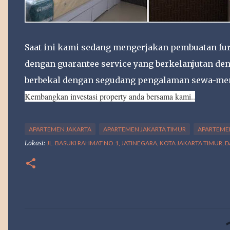
Saat ini kami sedang mengerjakan pembuatan furn
dengan guarantee service yang berkelanjutan de
berbekal dengan segudang pengalaman sewa-meny
Kembang
kan investasi property anda bersama kami..
APARTEMEN JAKARTA
APARTEMEN JAKARTA TIMUR
APARTEME
Lokasi:
JL. BASUKI RAHMAT NO.1, JATINEGARA, KOTA JAKARTA TIMUR,
K