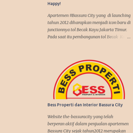
Happy!
Apartemen #Bassura City yang di launching
tahun 2012 diharapkan menjadi icon baru di
junctionnya tol Becak Kayu Jakarta Timur.
Pada saat itu pembangunan tol Becak Kayu
kembali dilanjutkan setelah tidur dalam
beberapa tahun. Dengan mengusung mix
use konsep, apartemen Bassura City
menjadi incaran pembeli baik untuk
investasi maupun untuk dipakai sendiri.
Antusias pembeli pun membludak tinggi
alhasil penjualan apartemen Bassura City
nyaris terjual habis dalam jangka waktu 2
tahun, suatu rekor yang fantastis seperti
Bess Properti dan Interior Bassura City
penjualan apartemen Kalibata City yang
sebelumnya juga dibangun oleh Synthesis
Website the-bassuracity yang telah
Development join APG. Kenyataan itu
berperan aktif dalam penjualan apartemen
benar-benar terjadi, investasi di Bassura
Bassura City sejak tahun2012 merupakan