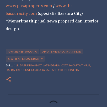
www.pasaproperty.com
/
www.the-
bassuracity.com
(spesialis Bassura City)
*Menerima titip jual-sewa properti dan interior
design.
APARTEMEN JAKARTA
APARTEMEN JAKARTA TIMUR
APARTEMENBASSURACITY
Lokasi:
JL. BASUKI RAHMAT, JATINEGARA, KOTA JAKARTA TIMUR,
DAERAH KHUSUS IBUKOTA JAKARTA 13410, INDONESIA
K