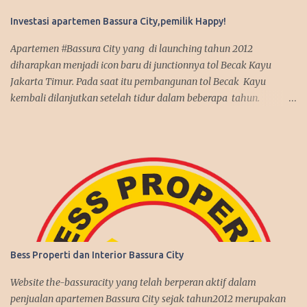
Investasi apartemen Bassura City,pemilik Happy!
Apartemen #Bassura City yang di launching tahun 2012
diharapkan menjadi icon baru di junctionnya tol Becak Kayu
Jakarta Timur. Pada saat itu pembangunan tol Becak Kayu
kembali dilanjutkan setelah tidur dalam beberapa tahun.
Dengan mengusung mix use konsep, apartemen Bassura City
menjadi incaran pembeli baik untuk investasi maupun untuk
dipakai sendiri. Antusias pembeli pun membludak tinggi alhasil
penjualan apartemen Bassura City nyaris terjual habis dalam
jangka waktu 2 tahun, suatu rekor yang fantastis seperti
penjualan apartemen Kalibata City yang sebelumnya juga
dibangun oleh Synthesis Development join APG. Kenyataan itu
benar-benar terjadi, investasi di Bassura City melebihi ekspektasi
pembeli. Harga jual di second market memberikan capital gain
Bess Properti dan Interior Bassura City
yang menguntungkan. Disamping itu, tingkat hunian juga cukup
tinggi dengan rate sewa yang bersaing. Secara umum, investasi di
Website the-bassuracity yang telah berperan aktif dalam
Bassura City memberikan keuntungan positif bagi pemilik
penjualan apartemen Bassura City sejak tahun2012 merupakan