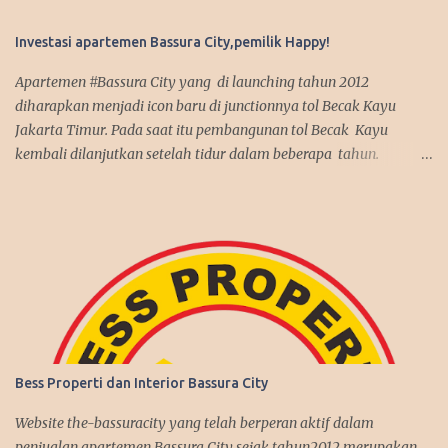
Investasi apartemen Bassura City,pemilik Happy!
Apartemen #Bassura City yang di launching tahun 2012
diharapkan menjadi icon baru di junctionnya tol Becak Kayu
Jakarta Timur. Pada saat itu pembangunan tol Becak Kayu
kembali dilanjutkan setelah tidur dalam beberapa tahun.
Dengan mengusung mix use konsep, apartemen Bassura City
menjadi incaran pembeli baik untuk investasi maupun untuk
dipakai sendiri. Antusias pembeli pun membludak tinggi alhasil
penjualan apartemen Bassura City nyaris terjual habis dalam
jangka waktu 2 tahun, suatu rekor yang fantastis seperti
penjualan apartemen Kalibata City yang sebelumnya juga
dibangun oleh Synthesis Development join APG. Kenyataan itu
benar-benar terjadi, investasi di Bassura City melebihi ekspektasi
pembeli. Harga jual di second market memberikan capital gain
Bess Properti dan Interior Bassura City
yang menguntungkan. Disamping itu, tingkat hunian juga cukup
tinggi dengan rate sewa yang bersaing. Secara umum, investasi di
Website the-bassuracity yang telah berperan aktif dalam
Bassura City memberikan keuntungan positif bagi pemilik
penjualan apartemen Bassura City sejak tahun2012 merupakan