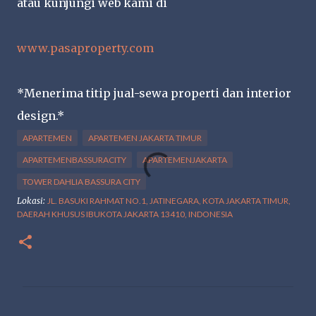
atau kunjungi web kami di
www.pasaproperty.com
*Menerima titip jual-sewa properti dan interior
design.*
APARTEMEN
APARTEMEN JAKARTA TIMUR
APARTEMENBASSURACITY
APARTEMENJAKARTA
TOWER DAHLIA BASSURA CITY
Lokasi:
JL. BASUKI RAHMAT NO.1, JATINEGARA, KOTA JAKARTA TIMUR,
DAERAH KHUSUS IBUKOTA JAKARTA 13410, INDONESIA
K