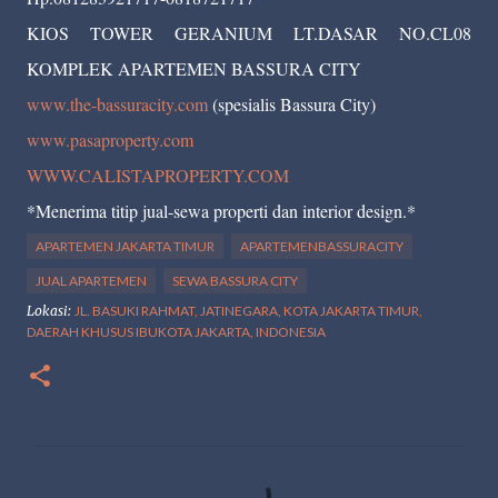
KIOS TOWER GERANIUM LT.DASAR NO.CL08
KOMPLEK APARTEMEN BASSURA CITY
www.the-bassuracity.com
(spesialis Bassura City)
www.pasaproperty.com
WWW.CALISTAPROPERTY.COM
*Menerima titip jual-sewa properti dan interior design.*
APARTEMEN JAKARTA TIMUR
APARTEMENBASSURACITY
JUAL APARTEMEN
SEWA BASSURA CITY
Lokasi:
JL. BASUKI RAHMAT, JATINEGARA, KOTA JAKARTA TIMUR,
DAERAH KHUSUS IBUKOTA JAKARTA, INDONESIA
K