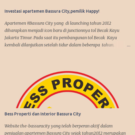
Investasi apartemen Bassura City,pemilik Happy!
Apartemen #Bassura City yang di launching tahun 2012
diharapkan menjadi icon baru di junctionnya tol Becak Kayu
Jakarta Timur. Pada saat itu pembangunan tol Becak Kayu
kembali dilanjutkan setelah tidur dalam beberapa tahun.
Dengan mengusung mix use konsep, apartemen Bassura City
menjadi incaran pembeli baik untuk investasi maupun untuk
dipakai sendiri. Antusias pembeli pun membludak tinggi alhasil
penjualan apartemen Bassura City nyaris terjual habis dalam
jangka waktu 2 tahun, suatu rekor yang fantastis seperti
penjualan apartemen Kalibata City yang sebelumnya juga
dibangun oleh Synthesis Development join APG. Kenyataan itu
benar-benar terjadi, investasi di Bassura City melebihi ekspektasi
pembeli. Harga jual di second market memberikan capital gain
Bess Properti dan Interior Bassura City
yang menguntungkan. Disamping itu, tingkat hunian juga cukup
tinggi dengan rate sewa yang bersaing. Secara umum, investasi di
Website the-bassuracity yang telah berperan aktif dalam
Bassura City memberikan keuntungan positif bagi pemilik
penjualan apartemen Bassura City sejak tahun2012 merupakan