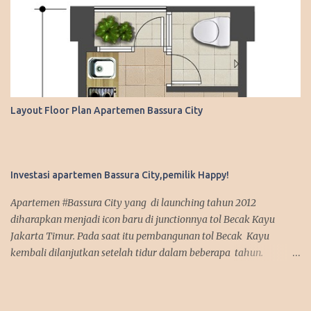
Layout Floor Plan Apartemen Bassura City
Investasi apartemen Bassura City,pemilik Happy!
Apartemen #Bassura City yang di launching tahun 2012
diharapkan menjadi icon baru di junctionnya tol Becak Kayu
Jakarta Timur. Pada saat itu pembangunan tol Becak Kayu
kembali dilanjutkan setelah tidur dalam beberapa tahun.
Dengan mengusung mix use konsep, apartemen Bassura City
menjadi incaran pembeli baik untuk investasi maupun untuk
dipakai sendiri. Antusias pembeli pun membludak tinggi alhasil