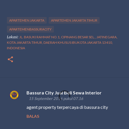
APARTEMEN JAKARTA
APARTEMEN JAKARTA TIMUR
APARTEMENBASSURACITY
Lokasi:
JL. BASUKI RAHMAT NO.1, CIPINANG BESAR SEL., JATINEGARA,
KOTA JAKARTA TIMUR, DAERAH KHUSUS IBUKOTA JAKARTA 13410,
INDONESIA
Bassura City Jual Beli Sewa Interior
K
15 September 2016 pukul 07.16
o
agent property terpercaya di bassura city
m
BALAS
e
n