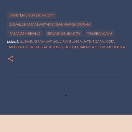
APARTEMEN BASSURA CITY
DIJUAL 2 KAMAR LANTAI RENDAH HARGA MURAH
PASARGEMBRONG
SEWA BASSURA CITY
TOLBECAKAYU
Lokasi:
JL. BASUKI RAHMAT NO.1, RW. BUNGA, JATINEGARA, KOTA
JAKARTA TIMUR, DAERAH KHUSUS IBUKOTA JAKARTA 13350, INDONESIA
K
o
m
e
n
t