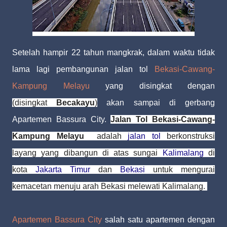
Setelah hampir 22 tahun mangkrak, dalam waktu tidak
lama lagi pembangunan jalan tol
Bekasi-Cawang-
Kampung Melayu
yang disingkat dengan
(disingkat
Becakayu
)
akan sampai di gerbang
Apartemen Bassura City.
Jalan Tol Bekasi-Cawang-
Kampung Melayu
adalah
jalan tol
berkonstruksi
layang yang dibangun di atas sungai
Kalimalang
di
kota
Jakarta Timur
dan
Bekasi
untuk mengurai
kemacetan menuju arah Bekasi melewati Kalimalang.
Apartemen Bassura City
salah satu apartemen dengan