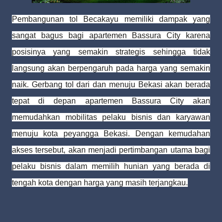
Pembangunan tol Becakayu memiliki dampak yang
sangat bagus bagi apartemen Bassura City karena
posisinya yang semakin strategis sehingga tidak
langsung akan berpengaruh pada harga yang semakin
naik.
Gerbang tol dari dan menuju Bekasi akan berada
tepat di depan apartemen Bassura City akan
memudahkan m
obilitas pelaku bisnis dan karyawan
menuju kota peyangga Bekasi. D
engan kemudahan
akses tersebut, akan menjadi pertimbangan utama bagi
pelaku bisnis dalam memilih hunian yang berada di
tengah kota dengan harga yang masih terjangkau.